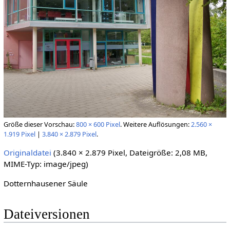
Größe dieser Vorschau:
800 × 600 Pixel
.
Weitere Auflösungen:
2.560 ×
1.919 Pixel
|
3.840 × 2.879 Pixel
.
Originaldatei
(3.840 × 2.879 Pixel, Dateigröße: 2,08 MB,
MIME-Typ:
image/jpeg
)
Dotternhausener Säule
Dateiversionen