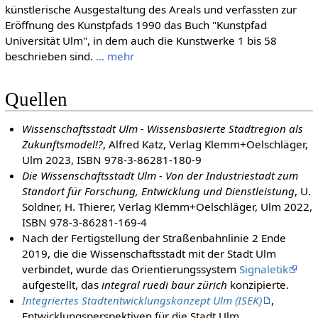
künstlerische Ausgestaltung des Areals und verfassten zur
Eröffnung des Kunstpfads 1990 das Buch "Kunstpfad
Universität Ulm", in dem auch die Kunstwerke 1 bis 58
beschrieben sind.
... mehr
Quellen
Wissenschaftsstadt Ulm - Wissensbasierte Stadtregion als
Zukunftsmodel!?
, Alfred Katz, Verlag Klemm+Oelschläger,
Ulm 2023, ISBN 978-3-86281-180-9
Die Wissenschaftsstadt Ulm - Von der Industriestadt zum
Standort für Forschung, Entwicklung und Dienstleistung
, U.
Soldner, H. Thierer, Verlag Klemm+Oelschläger, Ulm 2022,
ISBN 978-3-86281-169-4
Nach der Fertigstellung der Straßenbahnlinie 2 Ende
2019, die die Wissenschaftsstadt mit der Stadt Ulm
verbindet, wurde das Orientierungssystem
Signaletik
aufgestellt, das
integral ruedi baur zürich
konzipierte.
Integriertes Stadtentwicklungskonzept Ulm (ISEK)
,
Entwicklungsperspektiven für die Stadt Ulm,