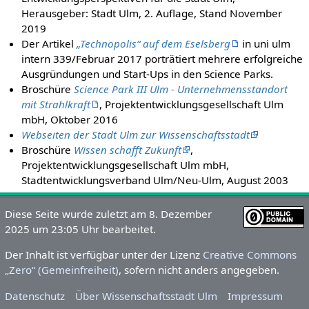
Herausgeber: Stadt Ulm, 2. Auflage, Stand November
2019
Der Artikel
„Technopolis“ auf dem Eselsberg
in uni ulm
intern 339/Februar 2017 porträtiert mehrere erfolgreiche
Ausgründungen und Start-Ups in den Science Parks.
Broschüre
Science Park III Ulm - Unternehmensstandort
mit Strahlkraft
, Projektentwicklungsgesellschaft Ulm
mbH, Oktober 2016
Webseiten der Stadt Ulm zur Wissenschaftsstadt
Broschüre
Wissen schafft Zukunft
,
Projektentwicklungsgesellschaft Ulm mbH,
Stadtentwicklungsverband Ulm/Neu-Ulm, August 2003
Diese Seite wurde zuletzt am 8. Dezember
2025 um 23:05 Uhr bearbeitet.
Der Inhalt ist verfügbar unter der Lizenz
Creative Commons
„Zero“ (Gemeinfreiheit)
, sofern nicht anders angegeben.
Datenschutz
Über Wissenschaftsstadt Ulm
Impressum