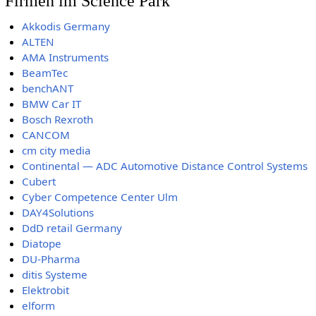
Firmen im Science Park
Akkodis Germany
ALTEN
AMA Instruments
BeamTec
benchANT
BMW Car IT
Bosch Rexroth
CANCOM
cm city media
Continental — ADC Automotive Distance Control Systems
Cubert
Cyber Competence Center Ulm
DAY4Solutions
DdD retail Germany
Diatope
DU-Pharma
ditis Systeme
Elektrobit
elform